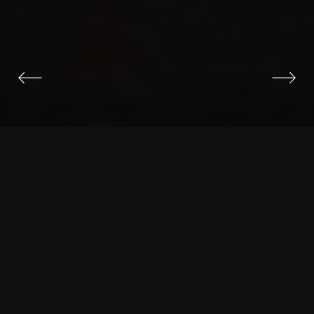
О ПРОЕКТЕ
КЛИЕНТ:
ЭКСМО-АСТ (ЭКСМО, АСТ, ЛитРес,
Читай-Город)
ДАТА:
28 декабря 2021
МЕСТО:
Adrenaline Stadium