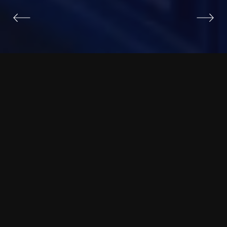
О ПРОЕКТЕ
ПРОЕКТ:
Внедрили много крутых фишек: звуковые
бочки, в которых гости могли расслабиться и
оказаться наедине с брендом, тач-панель с
забавным интерактивом к 1 апреля, арт-объект из
красок и картины, который стал уголком искусства
в Крокус Экспо.
КЛИЕНТ:
Акзо Нобель
ДАТА:
01 апреля 2025